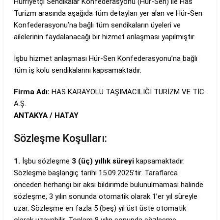
Hürriyetçi Sendikalar Konfederasyonu (Hür-Sen) ile Has
Turizm arasında aşağıda tüm detayları yer alan ve Hür-Sen
Konfederasyonu’na bağlı tüm sendikaların üyeleri ve
ailelerinin faydalanacağı bir hizmet anlaşması yapılmıştır.
İşbu hizmet anlaşması Hür-Sen Konfederasyonu’na bağlı
tüm iş kolu sendikalarını kapsamaktadır.
Firma Adı:
HAS KARAYOLU TAŞIMACILIĞI TURİZM VE TİC.
A.Ş.
ANTAKYA / HATAY
Sözleşme Koşulları:
1.
İşbu sözleşme
3 (üç) yıllık süreyi
kapsamaktadır.
Sözleşme başlangıç tarihi 15.09.2025’tir. Taraflarca
önceden herhangi bir aksi bildirimde bulunulmaması halinde
sözleşme, 3 yılın sonunda otomatik olarak 1’er yıl süreyle
uzar. Sözleşme en fazla 5 (beş) yıl üst üste otomatik