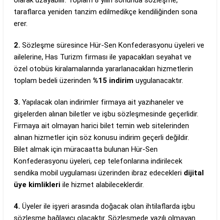
olarak uzayabilir. Toplam 8 yılın sonunda sözleşme,
taraflarca yeniden tanzim edilmedikçe kendiliğinden sona
erer.
2.
Sözleşme süresince Hür-Sen Konfederasyonu üyeleri ve
ailelerine, Has Turizm firması ile yapacakları seyahat ve
özel otobüs kiralamalarında yararlanacakları hizmetlerin
toplam bedeli üzerinden
%15 indirim
uygulanacaktır.
3.
Yapılacak olan indirimler firmaya ait yazıhaneler ve
gişelerden alınan biletler ve işbu sözleşmesinde geçerlidir.
Firmaya ait olmayan harici bilet temin web sitelerinden
alınan hizmetler için söz konusu indirim geçerli değildir.
Bilet almak için müracaatta bulunan Hür-Sen
Konfederasyonu üyeleri, cep telefonlarına indirilecek
sendika mobil uygulaması üzerinden ibraz edecekleri
dijital
üye kimlikleri
ile hizmet alabileceklerdir.
4.
Üyeler ile işyeri arasında doğacak olan ihtilaflarda işbu
sözleşme bağlayıcı olacaktır. Sözleşmede yazılı olmayan