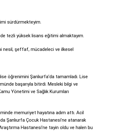
vimi sürdürmekteyim.
’de tezli yüksek lisans eğitimi almaktayım.
 nesil, şeffaf, mücadeleci ve ilkesel
 lise öğrenimini Şanlıurfa’da tamamladı. Lise
münde başarıyla bitirdi. Mesleki bilgi ve
 Kamu Yönetimi ve Sağlık Kurumları
iriminde memuriyet hayatına adım attı. Acil
lında Şanlıurfa Çocuk Hastanesi’ne atanarak
 Araştırma Hastanesi’ne tayin oldu ve halen bu