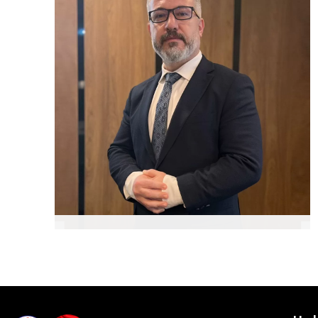
Genel Başkan Yardımcısı
(Mevzuat)
Nuri ÇAVLI
Genel Başkan Yardımcısı
(Eğitim ve Sosyal İşler)