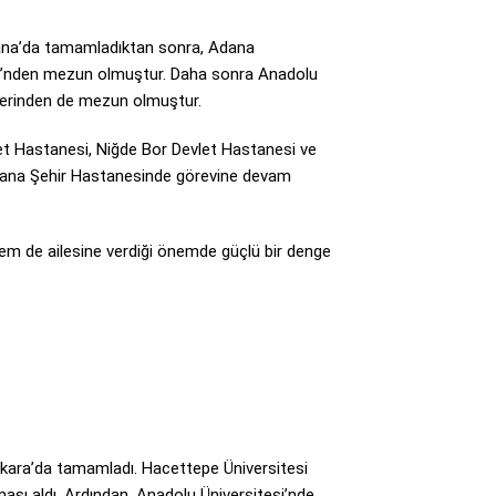
dana’da tamamladıktan sonra, Adana
mü’nden mezun olmuştur. Daha sonra Anadolu
mlerinden de mezun olmuştur.
let Hastanesi, Niğde Bor Devlet Hastanesi ve
Adana Şehir Hastanesinde görevine devam
hem de ailesine verdiği önemde güçlü bir denge
 Ankara’da tamamladı. Hacettepe Üniversitesi
sı aldı. Ardından, Anadolu Üniversitesi’nde