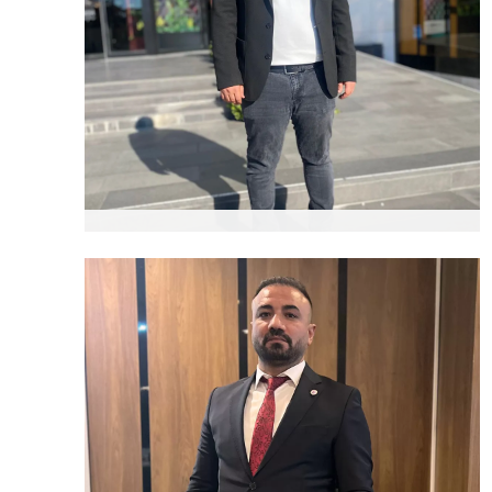
Ergin GÜN
Genel Başkan Yardımcısı
(İdari İşler)