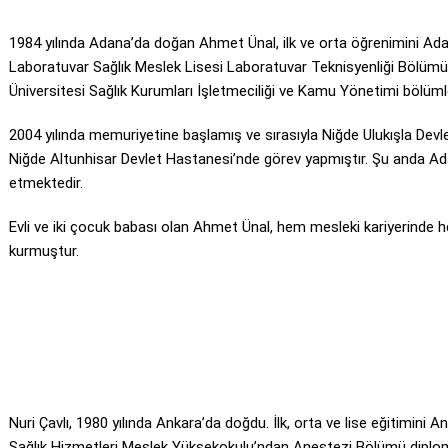
1984 yılında Adana’da doğan Ahmet Ünal, ilk ve orta öğrenimini A
Laboratuvar Sağlık Meslek Lisesi Laboratuvar Teknisyenliği Bölü
Üniversitesi Sağlık Kurumları İşletmeciliği ve Kamu Yönetimi bölü
2004 yılında memuriyetine başlamış ve sırasıyla Niğde Ulukışla Dev
Niğde Altunhisar Devlet Hastanesi’nde görev yapmıştır. Şu anda 
etmektedir.
Evli ve iki çocuk babası olan Ahmet Ünal, hem mesleki kariyerinde 
kurmuştur.
Nuri Çavlı, 1980 yılında Ankara’da doğdu. İlk, orta ve lise eğitimini
Sağlık Hizmetleri Meslek Yüksekokulu’ndan Anestezi Bölümü diploma