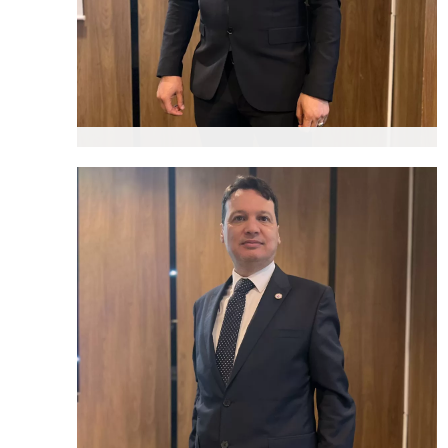
Cengizhan KARAÇİZMELİ
Genel Başkan Yardımcısı
(Teşkilat)