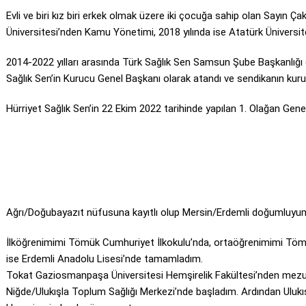
Evli ve biri kız biri erkek olmak üzere iki çocuğa sahip olan Sayın 
Üniversitesi’nden Kamu Yönetimi, 2018 yılında ise Atatürk Üniversite
2014-2022 yılları arasında Türk Sağlık Sen Samsun Şube Başkanlığı 
Sağlık Sen’in Kurucu Genel Başkanı olarak atandı ve sendikanın kurulma
Hürriyet Sağlık Sen’in 22 Ekim 2022 tarihinde yapılan 1. Olağan Gene
Ağrı/Doğubayazıt nüfusuna kayıtlı olup Mersin/Erdemli doğumluyu
İlköğrenimimi Tömük Cumhuriyet İlkokulu’nda, ortaöğrenimimi Tömük
ise Erdemli Anadolu Lisesi’nde tamamladım.
Tokat Gaziosmanpaşa Üniversitesi Hemşirelik Fakültesi’nden mez
Niğde/Ulukışla Toplum Sağlığı Merkezi’nde başladım. Ardından Ulukışl