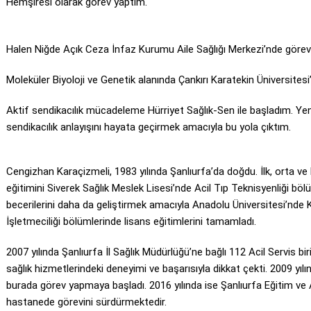
Hemşiresi olarak görev yaptım.
Halen Niğde Açık Ceza İnfaz Kurumu Aile Sağlığı Merkezi’nde göre
Moleküler Biyoloji ve Genetik alanında Çankırı Karatekin Üniversitesi
Aktif sendikacılık mücadeleme Hürriyet Sağlık-Sen ile başladım. Yeni
sendikacılık anlayışını hayata geçirmek amacıyla bu yola çıktım.
Cengizhan Karaçizmeli, 1983 yılında Şanlıurfa’da doğdu. İlk, orta ve
eğitimini Siverek Sağlık Meslek Lisesi’nde Acil Tıp Teknisyenliği bölü
becerilerini daha da geliştirmek amacıyla Anadolu Üniversitesi’nde
İşletmeciliği bölümlerinde lisans eğitimlerini tamamladı.
2007 yılında Şanlıurfa İl Sağlık Müdürlüğü’ne bağlı 112 Acil Servis b
sağlık hizmetlerindeki deneyimi ve başarısıyla dikkat çekti. 2009 yı
burada görev yapmaya başladı. 2016 yılında ise Şanlıurfa Eğitim ve
hastanede görevini sürdürmektedir.