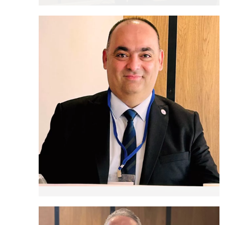
A. Oğuzhan BATÇIK
Genel Başkan Yardımcısı
(Basın ve Yayın)
Ahmet ÜNAL